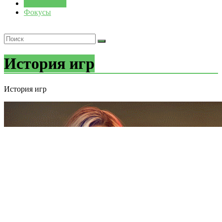
История игр
Фокусы
История игр
История игр