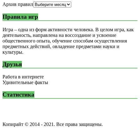
Архив правил
Правила игр
Игра – одна из форм активности человека. В целом игра, как
деятельность, направлена на воссоздание и усвоение
общественного опыта, обучение способам осуществления
предметных действий, овладение предметами науки и
культуры.
Друзья
Работа в интернете
Удивительные факты
Статистика
Копирайт © 2014 - 2021. Все права защищены.