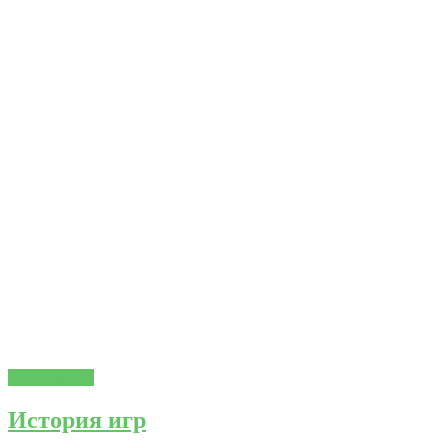
История игр
История игр