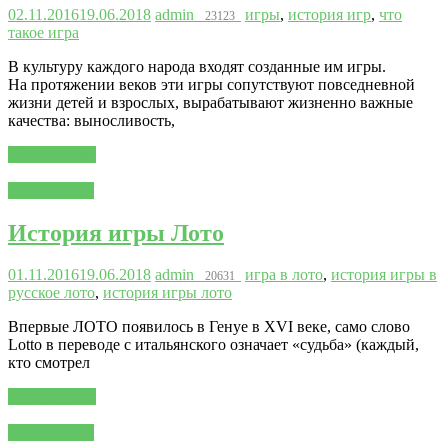
02.11.2016
19.06.2018
admin
игры
,
история игр
,
что
23123
такое игра
В культуру каждого народа входят созданные им игры.
На протяжении веков эти игры сопутствуют повседневной
жизни детей и взрослых, вырабатывают жизненно важные
качества: выносливость,
Читать далее
История игр
История игры Лото
01.11.2016
19.06.2018
admin
игра в лото
,
история игры в
20631
русское лото
,
история игры лото
Впервые ЛОТО появилось в Генуе в XVI веке, само слово
Lotto в переводе с итальянского означает «судьба» (каждый,
кто смотрел
Читать далее
История игр