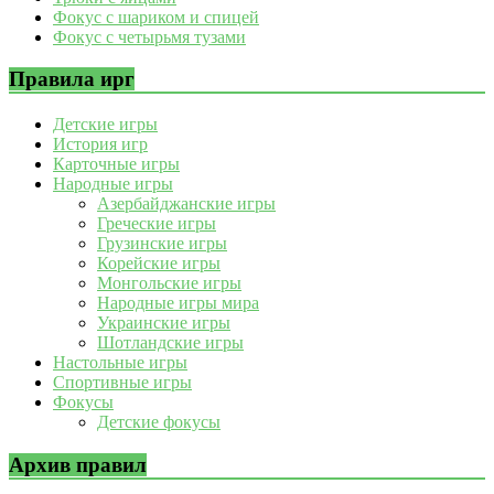
Фокус с шариком и спицей
Фокус с четырьмя тузами
Правила ирг
Детские игры
История игр
Карточные игры
Народные игры
Азербайджанские игры
Греческие игры
Грузинские игры
Корейские игры
Монгольские игры
Народные игры мира
Украинские игры
Шотландские игры
Настольные игры
Спортивные игры
Фокусы
Детские фокусы
Архив правил