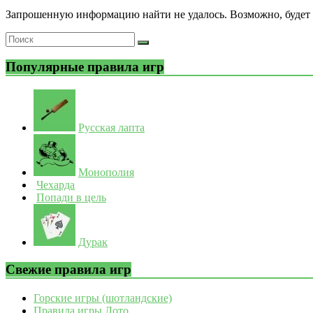
Запрошенную информацию найти не удалось. Возможно, будет п
Популярные правила игр
Русская лапта
Монополия
Чехарда
Попади в цель
Дурак
Свежие правила игр
Горские игры (шотландские)
Правила игры Лото