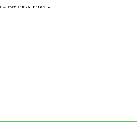
олезен поиск по сайту.