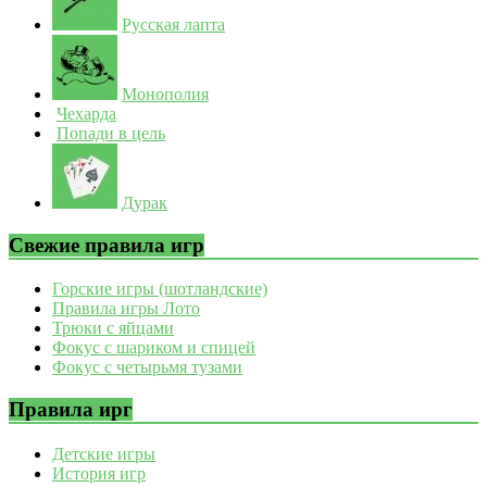
Русская лапта
Монополия
Чехарда
Попади в цель
Дурак
Свежие правила игр
Горские игры (шотландские)
Правила игры Лото
Трюки с яйцами
Фокус с шариком и спицей
Фокус с четырьмя тузами
Правила ирг
Детские игры
История игр