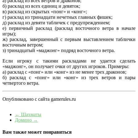
а) расклад из всех ветров и драконов;
б) расклад из всех единиц и девяток;
в) расклад из скрытых «понг» и «конг»;
г) расклад из тринадцати нечетных главных фишек;
д) расклад из девяти табличек с предупреждением;
е) первичный расклад (расклад восточного ветра в начале
игры);
ж) расклад, завершенный с первым выставлением таблички
восточным ветром;
з) тринадцатый «маджонг» подряд восточного ветра.
Если игроку с такими раскладами не удается сделать
«маджонг», он получает очки от других игроков. Примеры:
а) расклад с «понг» или «конг» из не менее трех драконов;
б) расклад с «понг» или «конг» из трех ветров и пары
четвертого ветра.
Опубликовано с сайта gamerules.ru
←
Шахматы
Домино
→
Вам также может понравиться