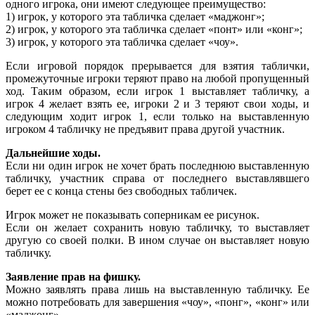
одного игрока, они имеют следующее преимущество:
1) игрок, у которого эта табличка сделает «маджонг»;
2) игрок, у которого эта табличка сделает «понт» или «конг»;
3) игрок, у которого эта табличка сделает «чоу».
Если игровой порядок прерывается для взятия таблички,
промежуточные игроки теряют право на любой пропущенный
ход. Таким образом, если игрок 1 выставляет табличку, а
игрок 4 желает взять ее, игроки 2 и 3 теряют свои ходы, и
следующим ходит игрок 1, если только на выставленную
игроком 4 табличку не предъявит права другой участник.
Дальнейшие ходы.
Если ни один игрок не хочет брать последнюю выставленную
табличку, участник справа от последнего выставлявшего
берет ее с конца стены без свободных табличек.
Игрок может не показывать соперникам ее рисунок.
Если он желает сохранить новую табличку, то выставляет
другую со своей полки. В ином случае он выставляет новую
табличку.
Заявление прав на фишку.
Можно заявлять права лишь на выставленную табличку. Ее
можно потребовать для завершения «чоу», «понг», «конг» или
«маджонг».