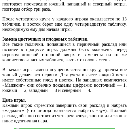
повторяет поочередно южный, западный и северный ветры,
повторяя отбор три раза.
После четвертого круга у каждого игрока оказывается по 13
табличек, и восток берет еще одну четырнадцатую табличку,
необходимую ему для начала игры.
Замена цветочных и плодовых табличек.
Все такие таблички, попавшиеся в первичный расклад или
позднее в процессе игры, должны быть выложены перед
игроком лицевой стороной вверх и заменены на то же
количество запасных табличек, взятых с головы стены.
В начале игры замена осуществляется по кругу, причем вое
точный делает это первым. Для учета в счете каждый ветер
имеет собственные плод и цветок. На западных комплектах
«Маджонг» они обычно показаны цифрами: восточный — 1,
южный — 2, западный — 3 и северный — 4.
Цель игры.
Каждый игрок стремится завершить свой расклад и набрать
«маджонг» (что иногда называется набрать «ву»). Полный
расклад обычно состоит из четырех: «чоу», «понт» или «конг»
плюс идентичная пара.