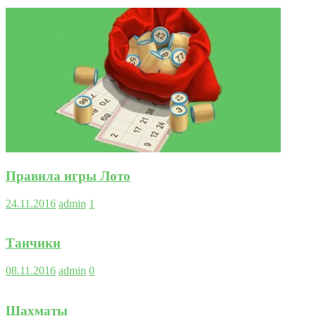
Правила игры Лото
24.11.2016
admin
1
Танчики
08.11.2016
admin
0
Шахматы