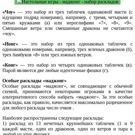
«Чоу»
— это набор из трех табличек одинаковой масти (с
идущими подряд номерами), например, с тремя, четырьмя и
пятью кружками (а) или иероглифами «7», «8», «9».
Смешанные ветра или смешанные драконы не считаются
«чоу».
«Ионг»
— это набор из трех одинаковых табличек с
одинаковыми номерами, например, трех зеленых драконов (б),
трех бамбуков «8» или трех южных ветров.
«Конг»
— это набор из четырех одинаковых табличек (в).
Парой являются две любые идентичные фишки (г).
Особые расклады «маджонг»
Особые расклады «маджонг», не совпадающие с обычной
схемой, принимаются некоторыми игроками в качестве
альтернативного способа набрать «маджонг». За эти особые
расклады, как правило, начисляется максимально разрешенное
для любого расклада число очков .
Наиболее распространены следующие расклады:
1) расклад из 13 нечетных крупнейших табличек (1 и 9
каждой масти, один из драконов, один из ветров и пара к
любой из этих фишек);