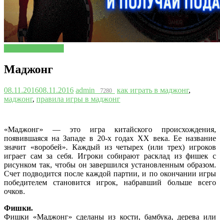
Настольные игры
Маджонг
08.11.2016
08.11.2016
admin
как играть в маджонг
,
7280
маджонг
,
правила игры в маджонг
«Маджонг» — это игра китайского происхождения,
появившаяся на Западе в 20-х годах XX века. Ее название
значит «воробей». Каждый из четырех (или трех) игроков
играет сам за себя. Игроки собирают расклад из фишек с
рисунком так, чтобы он завершился установленным образом.
Счет подводится после каждой партии, и по окончании игры
победителем становится игрок, набравший больше всего
очков.
Фишки.
Фишки «Маджонг» сделаны из кости, бамбука, дерева или