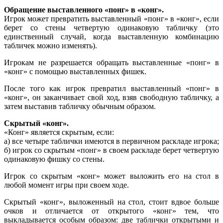
Обращение выставленного «понг» в «конг».
Игрок может превратить выставленный «понг» в «конг», если
берет со стены четвертую одинаковую табличку (это
единственный случай, когда выставленную комбинацию
табличек можно изменять).
Игрокам не разрешается обращать выставленные «понг» в
«конг» с помощью выставленных фишек.
После того как игрок превратил выставленный «понг» в
«конг», он заканчивает свой ход, взяв свободную табличку, а
затем выставив табличку обычным образом.
Скрытый «конг».
«Конг» является скрытым, если:
а) все четыре таблички имеются в первичном раскладе игрока;
б) игрок со скрытым «понг» в своем раскладе берет четвертую
одинаковую фишку со стены.
Игрок со скрытым «конг» может выложить его на стол в
любой момент игры при своем ходе.
Скрытый «конг», выложенный на стол, стоит вдвое больше
очков и отличается от открытого «конг» тем, что
выкладывается особым образом: две таблички открытыми и