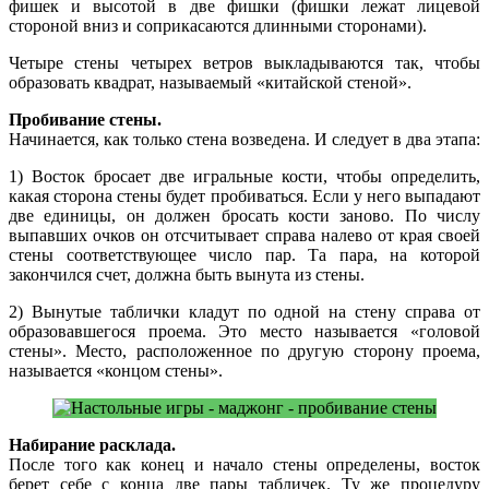
фишек и высотой в две фишки (фишки лежат лицевой
стороной вниз и соприкасаются длинными сторонами).
Четыре стены четырех ветров выкладываются так, чтобы
образовать квадрат, называемый «китайской стеной».
Пробивание стены.
Начинается, как только стена возведена. И следует в два этапа:
1) Восток бросает две игральные кости, чтобы определить,
какая сторона стены будет пробиваться. Если у него выпадают
две единицы, он должен бросать кости заново. По числу
выпавших очков он отсчитывает справа налево от края своей
стены соответствующее число пар. Та пара, на которой
закончился счет, должна быть вынута из стены.
2) Вынутые таблички кладут по одной на стену справа от
образовавшегося проема. Это место называется «головой
стены». Место, расположенное по другую сторону проема,
называется «концом стены».
Набирание расклада.
После того как конец и начало стены определены, восток
берет себе с конца две пары табличек. Ту же процедуру