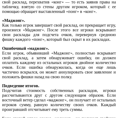
свой расклад, перехватив «конг» — то есть заявив права на
табличку, взятую со стены другим игроком, который с ее
помощью обращает выставленный «понг» в «конг».
«Маджонг».
Как только игрок завершает свой расклад, он прекращает игру,
произнеся «Маджонг». После этого все игроки вскрывают
свои расклады для подсчета очков, перевернув среднюю
фишку каждого «понг», который был скрыт в их раскладах.
Ошибочный «маджонг».
Если игрок, объявивший «Маджонг», полностью вскрывает
свой расклад, а затем обнаруживает ошибку, он должен
оплатить каждому из остальных игроков двойное количество
очков. Если ошибка обнаружилась, когда он еще лишь
частично вскрылся, он может аннулировать свое заявление и
положить фишки назад на свою полку.
Подведение итогов.
Подсчитав стоимость собственных раскладов, игроки
рассчитываются друг с другом следующим образом. Если
восточный ветер сделал «маджонг», он получает от остальных
игроков сумму, равную количеству своих очков. Каждый
проигравший отсчитывает ему треть суммы.